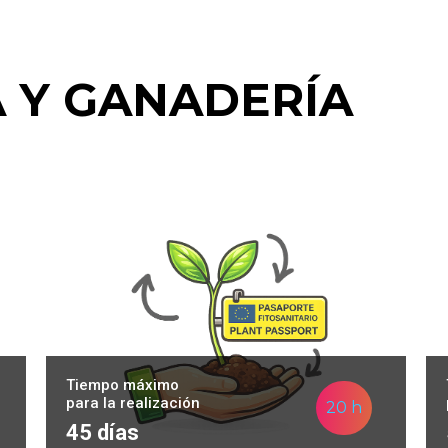
 Y GANADERÍA
Tiempo máximo
para la realización
20 h
45 días